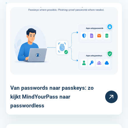
Van passwords naar passkeys: zo
RESOURCE
kijkt MindYourPass naar
passwordless