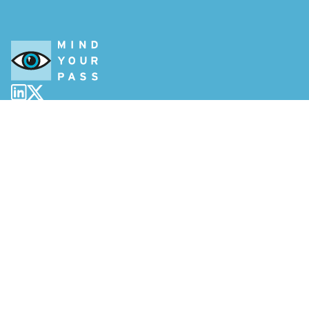
info@mindyourpass.io
KvK: 74185357
High Tech Campus 27
Eindhoven, The Netherlands
Oplossingen
Features
Triple-i methode
Help
Direct beginnen
How to
FAQ
MindYourPass Privé