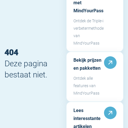
met
MindYourPass
Ontdek de Triple-i
verbetermethode
van
MindYourPass
404
Bekijk prijzen
Deze pagina
en pakketten
bestaat niet.
Ontdek alle
features van
MindYourPass
Lees
interesstante
artikelen