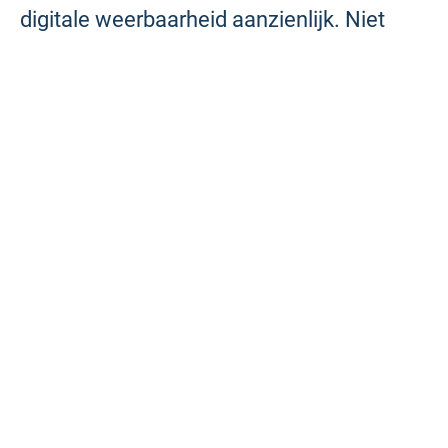
digitale weerbaarheid aanzienlijk. Niet
door alles dicht te timmeren, maar door
slim en praktisch te handelen.”
Oftewel: geen dure pakketten, geen
technisch jargon, geen drempels. Gewoon
beginnen. En dat begint bij het
wachtwoord.
Digitale veiligheid als
basisrecht
“We zijn nog lang niet digitaal volwassen,”