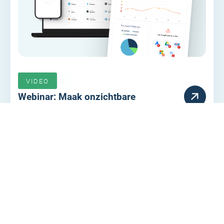
VERLOPEN
VIDEO
Webinar: Maak onzichtbare
inlogrisicos zichtbaar