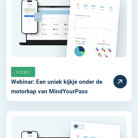
VERLOPEN
VIDEO
Webinar: Een uniek kijkje onder de
motorkap van MindYourPass