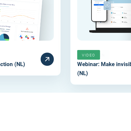
VERLOPEN
VIDEO
ction (NL)
Webinar: Make invisib
(NL)