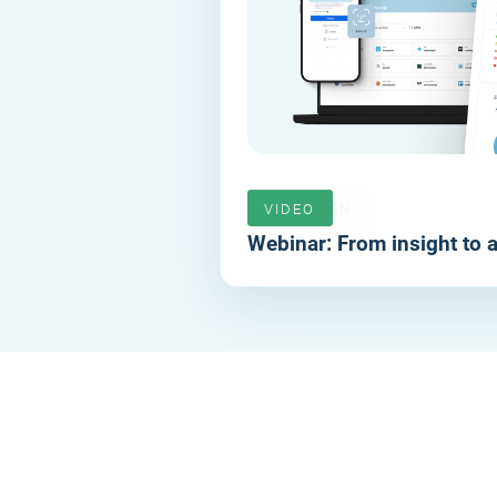
VERLOPEN
VIDEO
Webinar: From insight to a