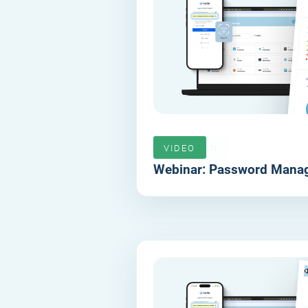
VERLOPEN
VIDEO
Webinar: Password Manag