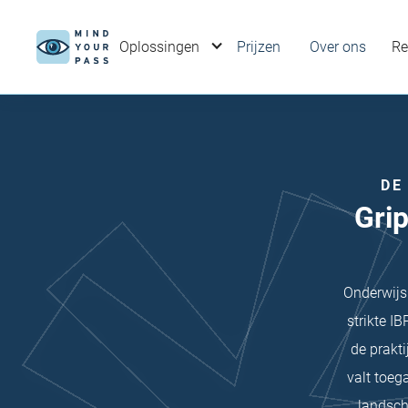
Oplossingen
Prijzen
Over ons
Re
DE
Gri
Onderwijs
strikte I
de prakt
valt toeg
landsch