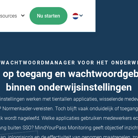
sources
Nu starten
 WACHTWOORDMANAGER VOOR HET ONDERW
p op toegang en wachtwoordgeb
binnen onderwijsinstellingen
instellingen werken met tientallen applicaties, wisselende mede
BP Normenkader-vereisten. Toch blijft vaak onduidelijk of toegang
ijk wordt nageleefd. Welke applicaties gebruiken medewerkers e
ang buiten SSO? MindYourPass Monitoring geeft objectief inzicht 
ap, inlogrisico's en de effectiviteit van genomen maatregelen, zo