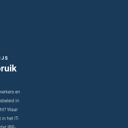
IJS
ruik
werkers en
sbeleid in
cht? Waar
in het IT-
dat IBP-