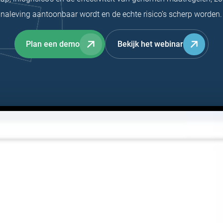
naleving aantoonbaar wordt en de echte risico’s scherp worden.
Plan een demo
Bekijk het webinar